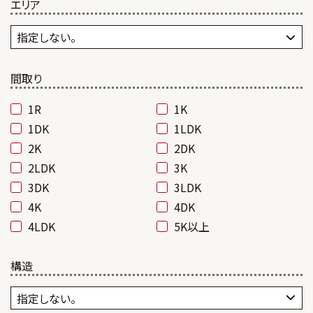
エリア
間取り
1R
1K
1DK
1LDK
2K
2DK
2LDK
3K
3DK
3LDK
4K
4DK
4LDK
5K以上
構造