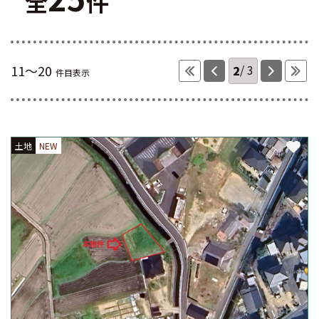
全
件
2
3
11～20
件目表示
土地
NEW