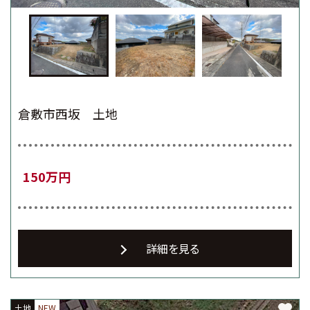
倉敷市西坂 土地
150万円
詳細を見る
土地
土地
土地
NEW
NEW
NEW