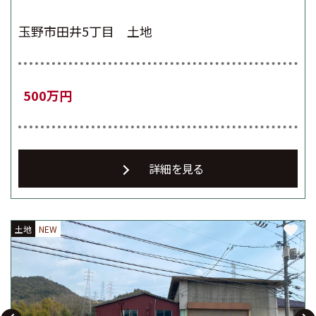
玉野市田井5丁目 土地
500万円
詳細を見る
土地
土地
土地
NEW
NEW
NEW