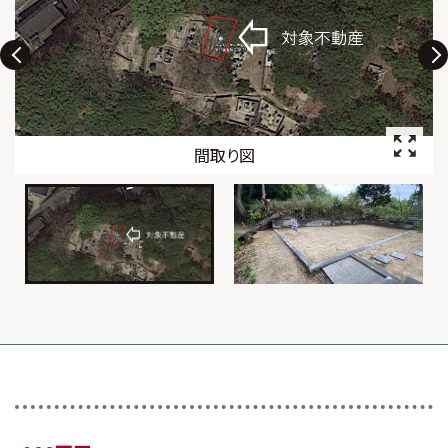
間取り図
外観1