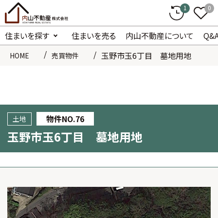
1
0
住まいを探す
住まいを売る
内山不動産について
Q&
玉野市玉6丁目 墓地用地
HOME
売買物件
76
土地
玉野市玉6丁目 墓地用地