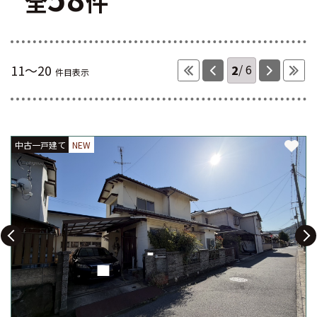
全
件
2
6
11～20
件目表示
中古一戸建て
中古一戸建て
中古一戸建て
NEW
NEW
NEW