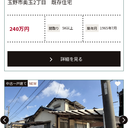
玉野市奥玉2丁目 既存住宅
240万円
5K以上
1965年7月
詳細を見る
中古一戸建て
中古一戸建て
中古一戸建て
NEW
NEW
NEW