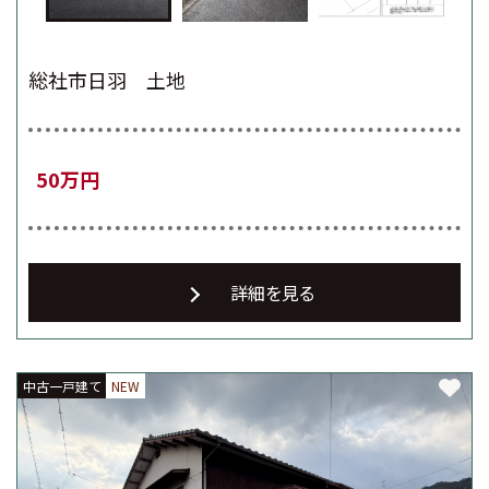
総社市日羽 土地
50万円
詳細を見る
中古一戸建て
中古一戸建て
中古一戸建て
NEW
NEW
NEW