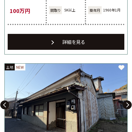
100万円
5K以上
1960年1月
詳細を見る
土地
土地
土地
NEW
NEW
NEW