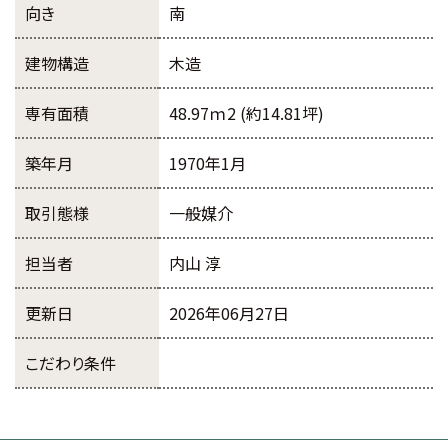
向き
南
建物構造
木造
専有面積
48.97ｍ2 (約14.81坪)
築年月
1970年1月
取引態様
一般媒介
担当者
内山 淳
更新日
2026年06月27日
こだわり条件